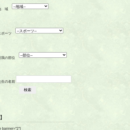
R】
e banner="2"]