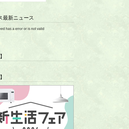
ス最新ニュース
eed has a error or is not valid
R】
R】