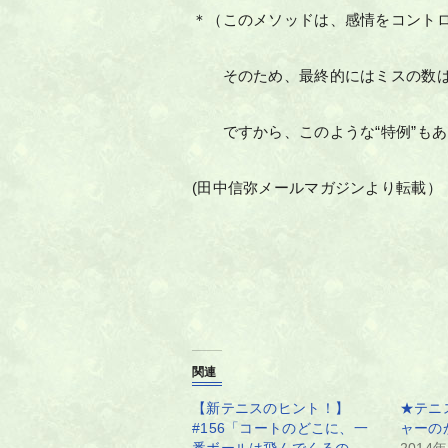
＊（このメソッドは、感情をコント
そのため、最終的にはミスの数は
ですから、このような“特例”もあ
(田中信弥メールマガジンより転載）
関連
【新テニスのヒント！】
★テニ
#156「コートのどこに、一
ャーの