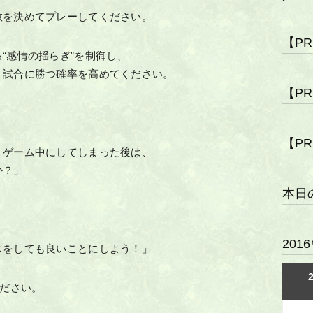
数を決めてプレーしてください。
【P
“感情の揺らぎ”を制御し、
、試合に勝つ確率を高めてください。
【P
【P
１ゲーム中にしてしまった後は、
か？」
本日
。
20
スをしても良いことにしよう！」
ください。