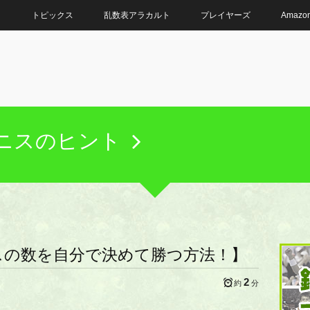
ト
トピックス
乱数表アラカルト
プレイヤーズ
Amaz
ニスのヒント
スの数を自分で決めて勝つ方法！】
2
約
分