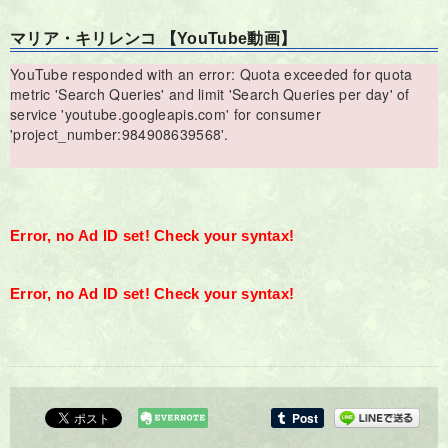
マリア・キリレンコ 【YouTube動画】
YouTube responded with an error: Quota exceeded for quota
metric 'Search Queries' and limit 'Search Queries per day' of
service 'youtube.googleapis.com' for consumer
'project_number:984908639568'.
Error, no Ad ID set! Check your syntax!
Error, no Ad ID set! Check your syntax!