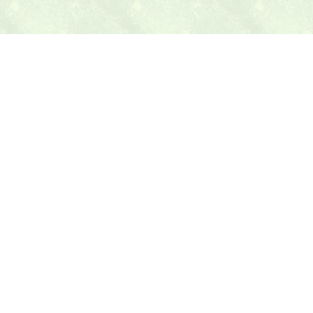
本日の献立ヒント
テニス最新ニュース
テニスのヒント
トピックス
乱数表アラカルト
テニス教材
Amazonショップ