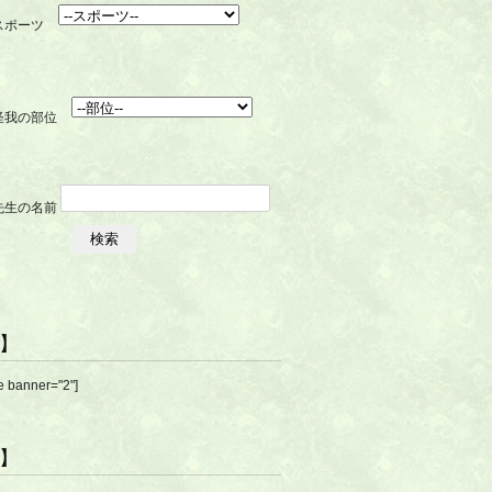
R】
e banner="2"]
R】