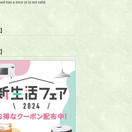
eed has a error or is not valid
R】
R】