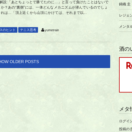
■解説:「あとちょっとで勝てたのに…」と言って負けたことはないで
錦織 圭
うか？あの“裏側”には、一体どんなメカニズムが潜んでいるのでしょ
れは…「頂上近くから山頂にかけては、それまで以...
レジェ
メンタ
スのヒント
テニス思考
yumetrain
酒の
HOW OLDER POSTS
メタ
ログイ
投稿の