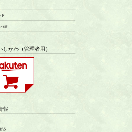
ンド
ル強化
いしかわ（管理者用）
情報
ン
RSS