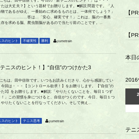
んにちは、田中信弥です。今日の「新テニスのヒント！」は・・・
なたは大丈夫？】という題材でお贈りします。■解説:問題です。「人
動物であるがゆえ、一番始めに求めるものとは、一体何でしょう？」
【P
……………………答は…「安心、確実です！」これは、脳の一番奥
生存を求める脳、爬虫類脳があるので当たり前のことです。...
【P
ニスのヒント
不確実性
勝利
yumetrain
本日
テニスのヒント！】“自信”のつけかた3
20
んにちは、田中信弥です。いつもお読みくださり、心から感謝してい
。今回は・・・【コントロール欲求！】をお贈りします。【“自信”の
かた3】をお贈りします。■解説:「やりたくないことを、毎日１つず
う！」この習慣を身につけると、自信がつくのです。今日、毎日１つ
やりたくないことを行なってください。そして例え...
ニスのヒント
テニス思考
yumetrain
テニ