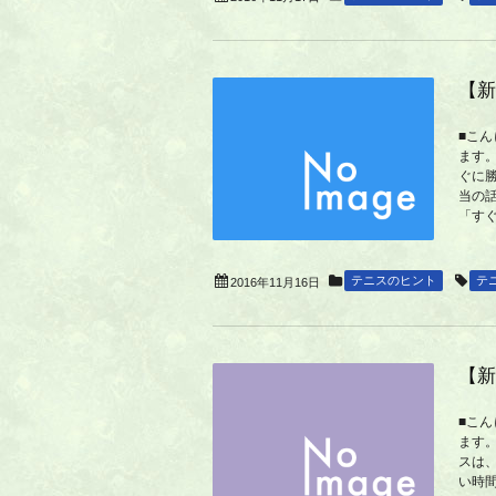
【新
■こ
ます
ぐに
当の
「す
テニスのヒント
テ
2016年11月16日
【新
■こ
ます
スは
い時