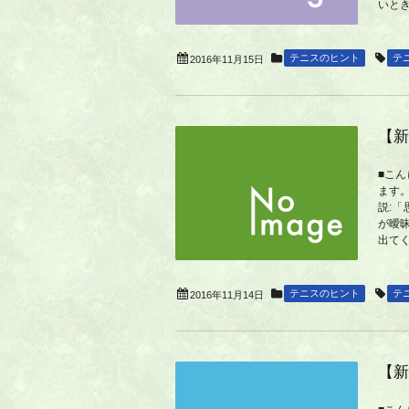
いと
テニスのヒント
テ
2016年11月15日
【新
■こ
ます
説:
が曖
出てく
テニスのヒント
テ
2016年11月14日
【新