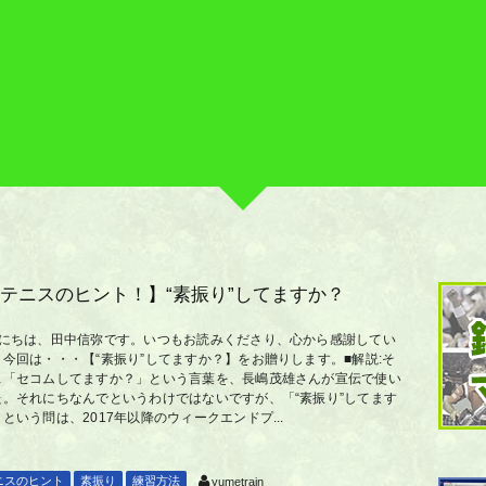
テニスのヒント！】“素振り”してますか？
んにちは、田中信弥です。いつもお読みくださり、心から感謝してい
。今回は・・・【“素振り”してますか？】をお贈りします。■解説:そ
…「セコムしてますか？」という言葉を、長嶋茂雄さんが宣伝で使い
た。それにちなんでというわけではないですが、「“素振り”してます
という問は、2017年以降のウィークエンドプ...
ニスのヒント
素振り
練習方法
yumetrain