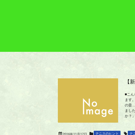
【新
■こ
ます
の昔
まし
か？」
テニスのヒント
テ
2016年11月17日