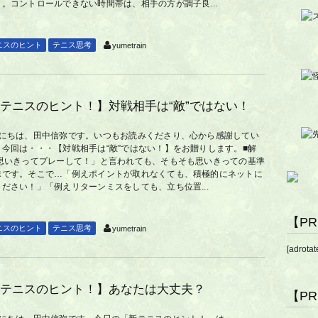
き。コントロールできない時間帯は、相手の方が調子良...
ニスのヒント
テニス思考
yumetrain
テニスのヒント！】対戦相手は“敵”ではない！
んにちは、田中信弥です。いつもお読みくださり、心から感謝してい
。今回は・・・【対戦相手は“敵”ではない！】をお贈りします。■解
「思いきってプレーして！」と言われても、そもそも思いきっての基準
昧です。そこで…「例えポイントが取れなくても、積極的にネットに
ださい！」「例えリターンミスをしても、立ち位置...
【P
ニスのヒント
テニス思考
yumetrain
[adrotat
テニスのヒント！】あなたは大丈夫？
【P