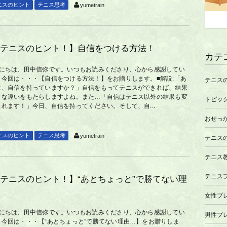
ニスのヒント
テニス思考
yumetrain
テニスのヒント！】自信をつける方法！
カテ
んにちは、田中信弥です。いつもお読みくださり、心から感謝してい
。今回は・・・【自信をつける方法！】をお贈りします。■解説:「あ
テニス
は、自信を持っていますか？」自信をもってテニスができれば、結果
きな違いをもたらしますよね。また…「自信はテニス以外の結果も変
トピッ
くれます！」今日、自信を持ってください。そして、自...
おせっ
ニスのヒント
テニス思考
yumetrain
テニス
テニス
テニス
テニスのヒント！】“あとちょっと”で勝てない理
女性プ
んにちは、田中信弥です。いつもお読みくださり、心から感謝してい
男性プ
。今回は・・・【“あとちょっと”で勝てない理由…】をお贈りしま