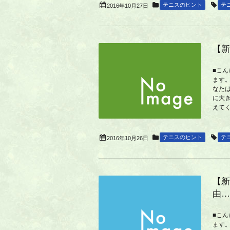
テニスのヒント
テ
2016年10月27日
【新
■こ
ます
なた
に大
えて
テニスのヒント
テ
2016年10月26日
【新
由…
■こ
ます