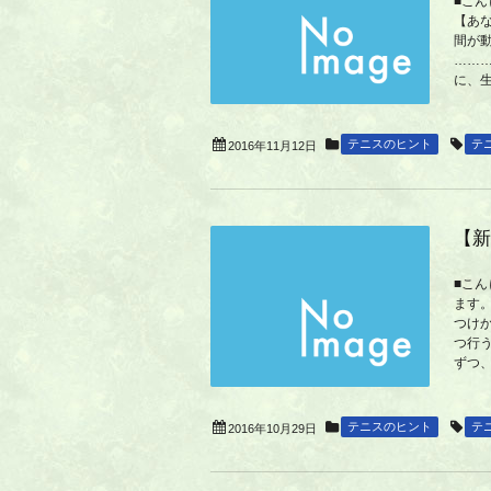
■こ
【あ
間が
……
に、
テニスのヒント
テ
2016年11月12日
【新
■こ
ます
つけ
つ行
ずつ、
テニスのヒント
テ
2016年10月29日