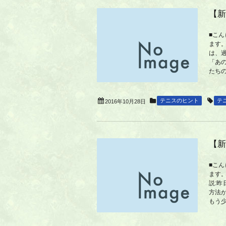
【新
■こ
ます。
は、過
「あ
たちの
テニスのヒント
テ
2016年10月28日
【新
■こ
ます
説:
方法
もう少