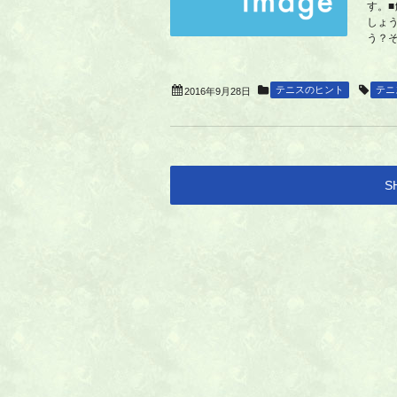
す。
しょ
う？そ
テニスのヒント
テニ
2016年9月28日
S