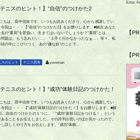
Error: F
テニスのヒント！】“自信”のつけかた2
んにちは、田中信弥です。いつもお読みくださり、心から感謝してい
今回は・・・【“自信”のつけかた2】をお贈りします。■解説:あなた
【P
去の“重荷”を背負い、生きてはいないでしょうか？“重荷”とは…
の問題は、もう忘れたい…」「上手く行かなかったなぁ…」等々、私
頭の中にこびりつく、あの“嫌な奴”のことで...
【P
ニスのヒント
テニス思考
yumetrain
テニスのヒント！】“成功”体験日記のつけかた！
んにちは、田中信弥です。いつもお読みくださり、心から感謝してい
。今回は・・・【“成功”体験日記のつけかた！】をお贈りします。■解
昨日…自信のつけかたの１つに、「“成功”体験日記をつける！」という
があることをお伝えしました。その評判が思いのほか良かったので、
し詳しくやり方をお伝えします。“成功”体験...