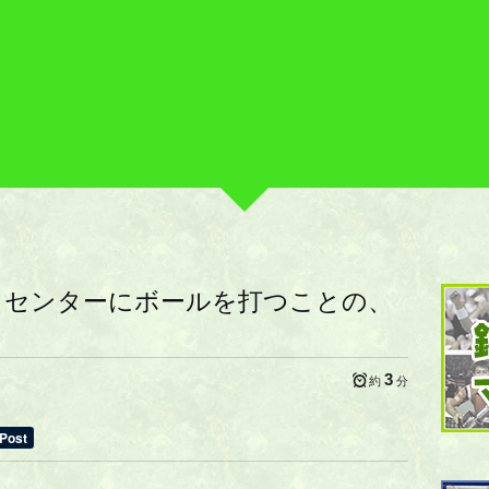
】センターにボールを打つことの、
3
約
分