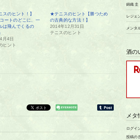
錦織 圭
ニスのヒント！】
★テニスのヒント【勝つため
レジェ
6「コートのどこに、一
の古典的な方法！】
ルは飛んでくるの
2014年12月31日
メンタ
」
テニスのヒント
年4月4日
のヒント
酒の
メタ
ログイ
投稿の