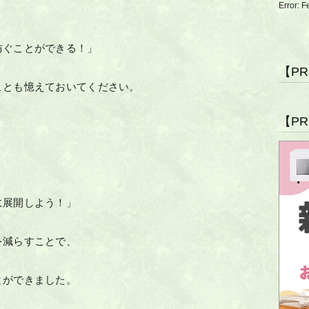
Error: F
防ぐことができる！」
【P
ことも憶えておいてください。
【P
に展開しよう！」
を減らすことで、
とができました。