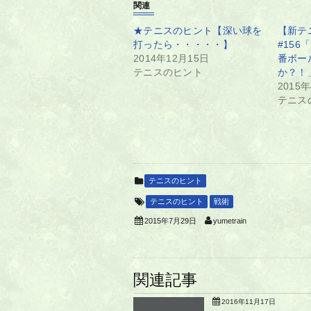
関連
★テニスのヒント【深い球を
【新テ
打ったら・・・・・】
#15
2014年12月15日
番ボー
テニスのヒント
か？！
2015
テニス
テニスのヒント
テニスのヒント
戦術
yumetrain
2015年7月29日
関連記事
2016年11月17日