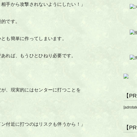
、相手から攻撃されないようにしたい！」
般的です。
いとも簡単に作ってしまいます。
であれば、もうひとひねり必要です。
だが、現実的にはセンターに打つことを
【P
[adrotat
イン付近に打つのはリスクも伴うから！」
【P