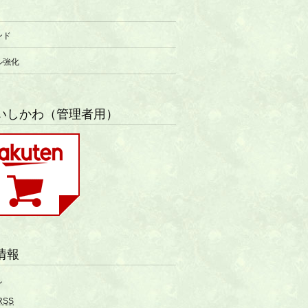
ンド
ル強化
いしかわ（管理者用）
情報
ン
RSS