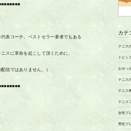
■■■■■■■■
カテ
本代表コーチ、ベストセラー著者でもある
テニス
テニスに革命を起こして頂くために、
トピッ
おせっ
の配信ではありません。）
テニス
■■■■■■■■
テニス
テニス
女性プ
男性プ