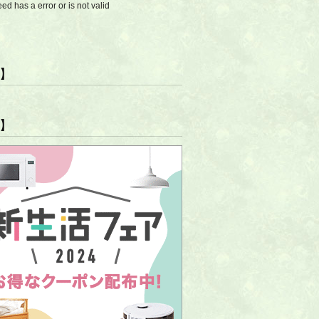
eed has a error or is not valid
R】
R】