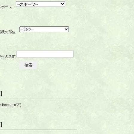
R】
e banner="2"]
R】