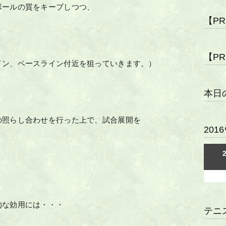
ボールの質をキープしつつ、
【P
。
【P
イン、ベースライン付近を狙っていきます。）
本日
の照らし合わせを行った上で、試合展開を
20
的な効用には・・・
テニ