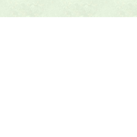
本日の献立ヒント
テニス最新ニュース
テニスのヒント
トピックス
乱数表アラカルト
テニス教材
Amazonショップ