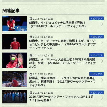
関連記事
トピックス
2016年11月21日
錦織圭、N・ジョコビッチに準決勝で完敗！
（2016ATPワールドツアー・ファイナルズ）
トピックス
2016年11月19日
錦織圭、Ｍ・チリッチに逆転で敗戦するが、Ｎ・ジ
ョコビッチとの準決勝へ！（2016ATPワールドツア
ー・ファイナルズ）
トピックス
2016年11月17日
錦織圭、Ａ・マレーと大会史上初３時間２０分死闘
の末、惜敗！（2016ATPワールドツアー・ファイナ
ルズ）
トピックス
2016年11月15日
錦織圭、世界３位のＳ・ワウリンカに全米の雪辱を
果たし、初戦完勝！（2016ATPワールドツアー・フ
ァイナルズ）
トピックス
2016年11月13日
2016 ATPワールドツアー・ファイナルズが１１月
１３日から開幕！