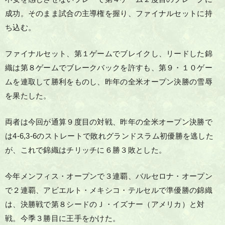
成功。そのまま試合の主導権を握り、ファイナルセットに持
ち込む。
ファイナルセット、第１ゲームでブレイクし、リードした錦
織は第８ゲームでブレークバックを許すも、第９・１０ゲー
ムを連取して勝利をものし、昨年の全米オープン決勝の雪辱
を果たした。
両者は今回が通算９度目の対戦、昨年の全米オープン決勝で
は4-6,3-6のストレートで敗れグランドスラム初優勝を逃した
が、これで錦織はチリッチに６勝３敗とした。
今年メンフィス・オープンで３連覇、バルセロナ・オープン
で２連覇、アビエルト・メキシコ・テルセルで準優勝の錦織
は、決勝戦で第８シードのＪ・イズナー（アメリカ）と対
戦。今季３勝目に王手をかけた。