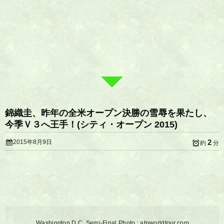
錦織圭、昨年の全米オープン決勝の雪辱を果たし、
今季Ｖ３へ王手！(シティ・オープン 2015)
2
2015年8月9日
約
分
Washington D.C. Semi-Final Photo : atpworldtour.com