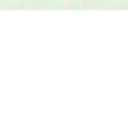
本日の献立ヒント
テニス最新ニュース
テニスのヒント
トピックス
乱数表アラカルト
テニス教材
Amazonショップ