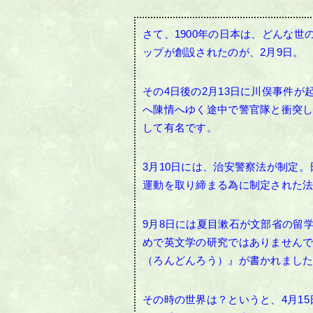
さて、1900年の日本は、どんな世
ップが創設されたのが、2月9日。
その4日後の2月13日に川俣事件
へ陳情へゆく途中で警官隊と衝突
して有名です。
3月10日には、治安警察法が制定
運動を取り締まる為に制定された
9月8日には夏目漱石が文部省の留
めで英文学の研究ではありません
（ろんどんろう）』が書かれまし
その時の世界は？というと、4月15