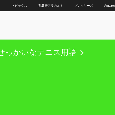
ト
トピックス
乱数表アラカルト
プレイヤーズ
Amaz
せっかいなテニス用語