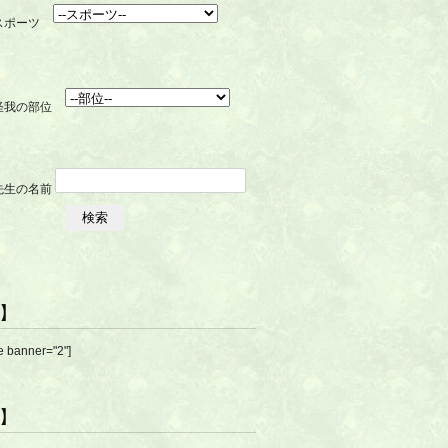
R】
e banner="2"]
R】