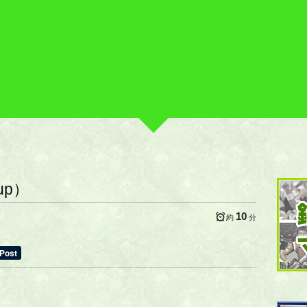
up）
10
約
分