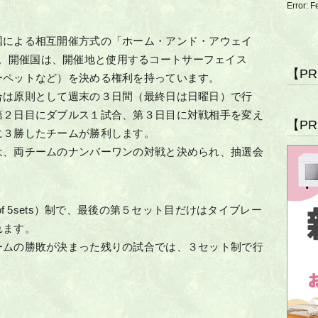
Error: F
国による相互開催方式の「ホーム・アンド・アウェイ
れます。開催国は、開催地と使用するコートサーフェイス
【P
ーペットなど）を決める権利を持っています。
合は原則として週末の３日間（最終日は日曜日）で行
第２日目にダブルス１試合、第３日目に対戦相手を変え
【P
に３勝したチームが勝利します。
は、両チームのナンバーワンの対戦と決められ、抽選会
of 5sets）制で、最後の第５セット目だけはタイブレー
れます。
ームの勝敗が決まった残りの試合では、３セット制で行