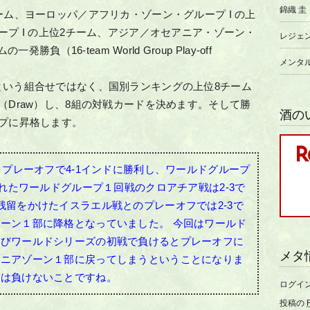
錦織 圭
ム、ヨーロッパ／アフリカ・ゾーン・グループ I の上
プ I の上位2チーム、アジア／オセアニア・ゾーン・
レジェ
負（16-team World Group Play-off
メンタ
という組合せではなく、国別ランキングの上位8チーム
（Draw）し、8組の対戦カードを決めます。そして勝
酒の
プに昇格します。
・プレーオフで4-1インドに勝利し、ワールドグループ
われたワールドグループ１回戦のクロアチア戦は2-3で
残留をかけたイスラエル戦とのプレーオフでは2-3で
ゾーン１部に降格となっていました。
今回はワールド
再びワールドシリーズの初戦で負けるとプレーオフに
メタ
アニアゾーン１部に戻ってしまうということになりま
戦は負けないことですね。
ログイ
投稿の