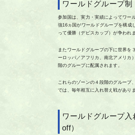
ワールドグループ制
参加国は、実力・実績によってワー
強16ヵ国がワールドグループを構成
って優勝（デビスカップ）が争われ
またワールドグループの下に世界を
ーロッパ／アフリカ、南北アメリカ）があ
階のグループに配属されます。
これらのゾーンの４段階のグループ
では、毎年相互に入れ替え戦があり
ワールドグループ入れ替え戦
off）