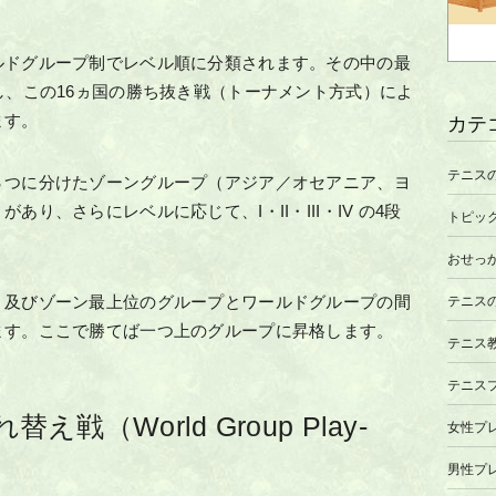
ルドグループ制でレベル順に分類されます。その中の最
し、この16ヵ国の勝ち抜き戦（トーナメント方式）によ
ます。
カテ
テニス
３つに分けたゾーングループ（アジア／オセアニア、ヨ
り、さらにレベルに応じて、I・II・III・IV の4段
トピッ
おせっ
、及びゾーン最上位のグループとワールドグループの間
テニス
ます。ここで勝てば一つ上のグループに昇格します。
テニス
テニス
（World Group Play-
女性プ
男性プ