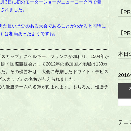
1月3日に初のモーターショーがニューヨーク市で開
設されました。
【P
超えた長い歴史のある大会であることがわかると同時に
【P
り）は相当あったようですね。
本日
スカップ」にベルギー、フランスが加わり、1904年か
く国際競技会として2012年の参加国／地域は133カ
した。その優勝杯は、大会に寄贈したドワイト・デビス
20
デビスカップ』の名称が与えられました。
代の優勝チームの名簿が刻まれます。もちろん、優勝チ
テニ