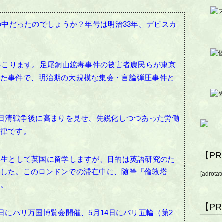
の中だったのでしょうか？
年号は明治33年。デビスカ
が起こります。足尾銅山鉱毒事件の被害者農民らが東京
した事件で、明治期の大規模な集会・言論弾圧事件と
。日清戦争後に高まりを見せ、先鋭化しつつあった労働
法律です。
【P
学生として英国に留学しますが、目的は英語研究のた
でした。このロンドンでの滞在中に、随筆『倫敦塔
[adrotat
た。
【P
日にパリ万国博覧会開催、5月14日にパリ五輪（第2