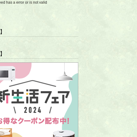
eed has a error or is not valid
R】
R】