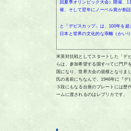
回夏季オリンピック大会）開催、1
催、そして翌年にノーベル賞が創
と「デビスカップ」は、100年を
日本と世界の文化的な乖離（かい
米英対抗戦としてスタートした「デビ
らは、参加希望する国すべてに門戸を開
国になり、世界大会の規模となりま
氏の名前にちなんで、1946年に『
３段にもなる台座のプレートには歴
ームに渡されるのはレプリカです。