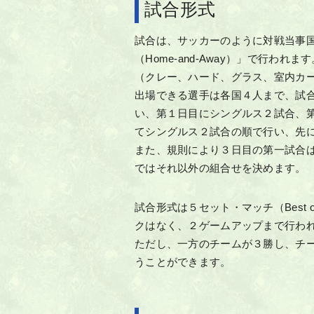
試合形式
試合は、サッカーのように対戦当事
（Home-and-Away）」で行わ
（クレー、ハード、グラス、室内カ
出場できる選手は各国４人まで、試
い、第１日目にシングルス２試合、
てシングルス２試合の順で行い、先
また、規則により３日目の第一試合
ではそれ以外の組合せを決めます。
試合形式は５セット・マッチ（Best 
クはなく、２ゲームアップまで行わ
ただし、一方のチームが３勝し、チ
うことができます。