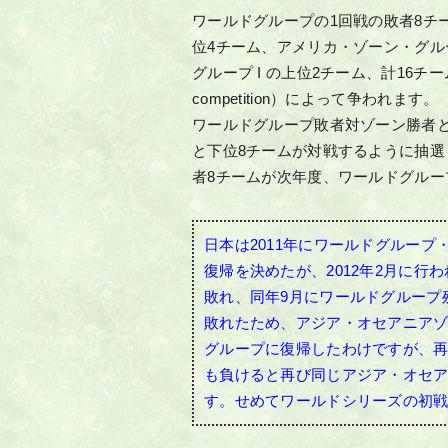
ワールドグループの1回戦の敗者8チー
位4チーム、アメリカ・ゾーン・グルー
グループ I の上位2チーム、計16チームの一発勝
competition）によって争われます。
ワールドグループ敗者対ゾーン勝者
と下位8チームが対戦するように抽選
者8チームが次年度、ワールドグルー
日本は2011年にワールドグループ
復帰を決めたが、2012年2月に行
敗れ、同年9月にワールドグループ
敗れたため、アジア・オセアニア
グループに復帰したわけですが、
も負けると再び同じアジア・オセ
す。せめてワールドシリーズの初