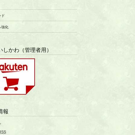
ンド
ル強化
いしかわ（管理者用）
情報
ン
RSS