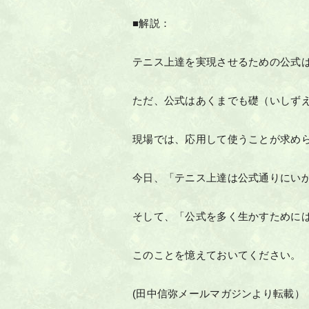
■解説：
テニス上達を実現させるための公式
ただ、公式はあくまでも礎（いしず
現場では、応用して使うことが求め
今日、「テニス上達は公式通りにい
そして、「公式を多く生かすために
このことを憶えておいてください。
(田中信弥メールマガジンより転載）