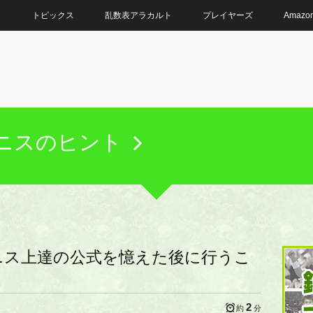
ト
トピックス
乱数表アラカルト
プレイヤーズ
Amaz
ニスのヒント
ニス上達の公式を憶えた後に行うこ
2
約
分