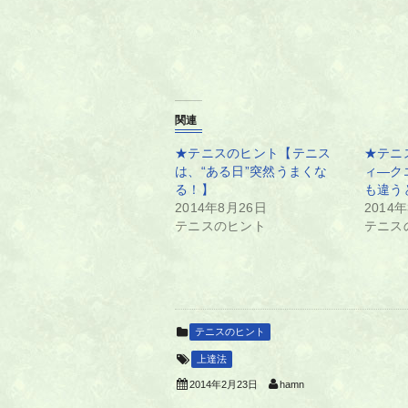
関連
★テニスのヒント【テニス
★テニ
は、“ある日”突然うまくな
ィ―ク
る！】
も違う
2014年8月26日
2014
テニスのヒント
テニス
テニスのヒント
上達法
hamn
2014年2月23日