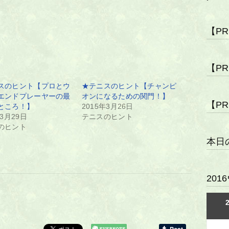
【P
【P
スのヒント【プロとウ
★テニスのヒント【チャンピ
エンドプレーヤーの最
オンになるための関門！】
【P
ところ！】
2015年3月26日
年3月29日
テニスのヒント
のヒント
本日
20