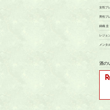
女性プ
男性プ
錦織 圭
レジェ
メンタ
酒の