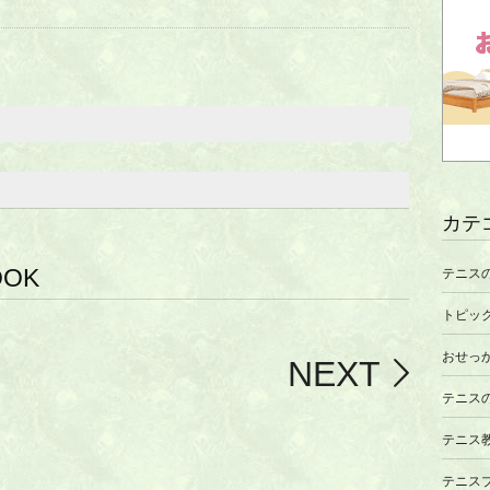
カテ
OOK
テニス
トピッ
おせっ
NEXT
テニス
テニス
テニス