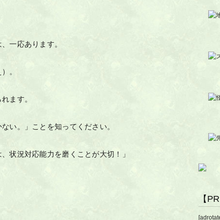
は、一応あります。
え）。
られます。
かない。」ことを知ってください。
は、状況対応能力を磨くことが大切！」
【P
[adrotat