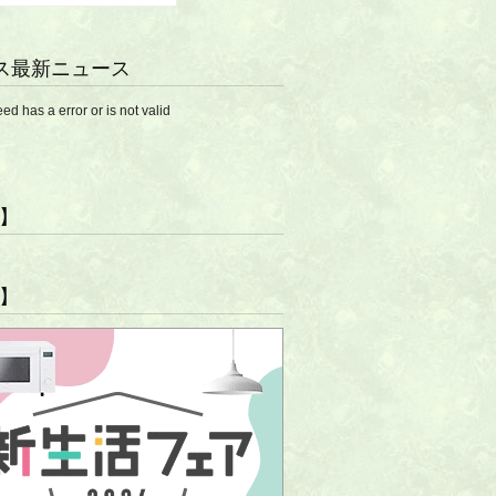
ス最新ニュース
eed has a error or is not valid
R】
R】