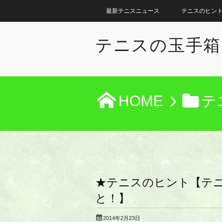
最新テニスニュース
テニスのヒン
テニスの玉手箱
HOME
テ
★テニスのヒント【テ
と！】
2014年2月23日