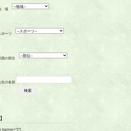
R】
e banner="2"]