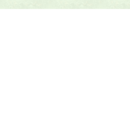
本日の献立ヒント
テニス最新ニュース
テニスのヒント
トピックス
乱数表アラカルト
テニス教材
Amazonショップ