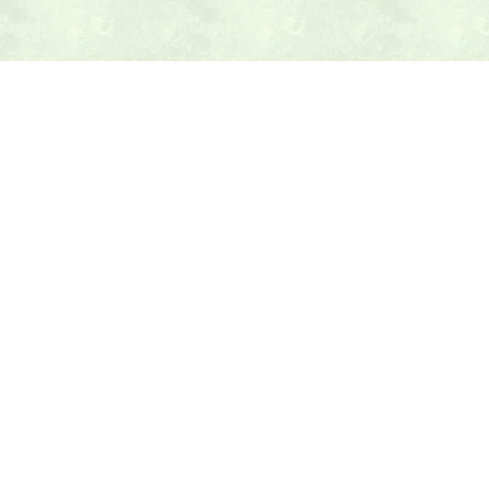
本日の献立ヒント
テニス最新ニュース
テニスのヒント
トピックス
乱数表アラカルト
テニス教材
Amazonショップ