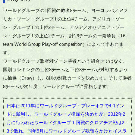
ワールドグループの1回戦の敗者8チーム、ヨーロッパ／アフ
リカ・ゾーン・グループ I の上位4チーム、アメリカ・ゾー
ン・グループ I の上位2チーム、アジア／オセアニア・ゾー
ン・グループ I の上位2チーム、計16チームの一発勝負（16-
team World Group Play-off competition）によって争われま
す。
ワールドグループ敗者対ゾーン勝者という組合せではなく、
国別ランキングの上位8チームと下位8チームが対戦するよう
に抽選（Draw）し、8組の対戦カードを決めます。そして勝者
8チームが次年度、ワールドグループに昇格します。
日本は2011年にワールドグループ・プレーオフで4-1イン
ドに勝利し、ワールドグループ復帰を決めたが、2012年2
月に行われたワールドグループ１回戦のクロアチア戦は2-
3で敗れ、同年9月にワールドグループ残留をかけたイスラ