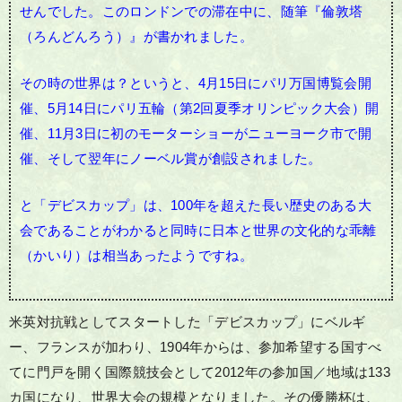
せんでした。このロンドンでの滞在中に、随筆『倫敦塔
（ろんどんろう）』が書かれました。
その時の世界は？というと、4月15日にパリ万国博覧会開
催、5月14日にパリ五輪（第2回夏季オリンピック大会）開
催、11月3日に初のモーターショーがニューヨーク市で開
催、そして翌年にノーベル賞が創設されました。
と「デビスカップ」は、100年を超えた長い歴史のある大
会であることがわかると同時に日本と世界の文化的な乖離
（かいり）は相当あったようですね。
米英対抗戦としてスタートした「デビスカップ」にベルギ
ー、フランスが加わり、1904年からは、参加希望する国すべ
てに門戸を開く国際競技会として2012年の参加国／地域は133
カ国になり、世界大会の規模となりました。その優勝杯は、