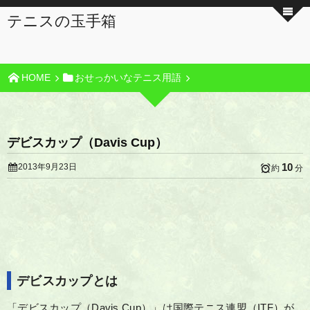
テニスの玉手箱
HOME
おせっかいなテニス用語
デビスカップ（Davis Cup）
10
2013年9月23日
約
分
デビスカップとは
「デビスカップ（Davis Cup）」は国際テニス連盟（ITF）が