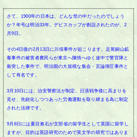
さて、1900年の日本は、どんな世の中だったのでしょう
か？
年号は明治33年。デビスカップが創設されたのが、2
月9日。
その4日後の2月13日に川俣事件が起こります。足尾銅山鉱
毒事件の被害者農民らが東京へ陳情へゆく途中で警官隊と
衝突した事件で、明治期の大規模な集会・言論弾圧事件と
して有名です。
3月10日には、治安警察法が制定。日清戦争後に高まりを
見せ、先鋭化しつつあった労働運動を取り締まる為に制定
された法律です。
9月8日には夏目漱石が文部省の留学生として英国に留学し
ますが、目的は英語研究のためで英文学の研究ではありま