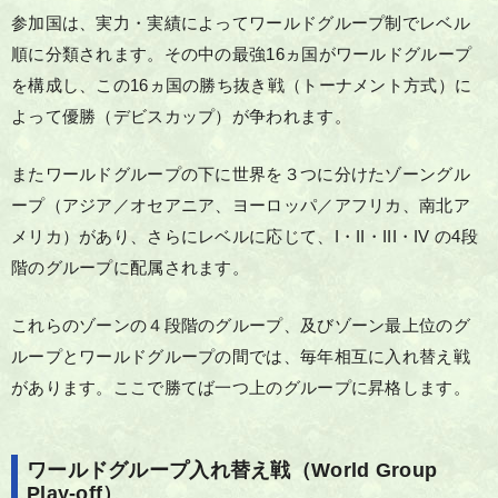
参加国は、実力・実績によってワールドグループ制でレベル
順に分類されます。その中の最強16ヵ国がワールドグループ
を構成し、この16ヵ国の勝ち抜き戦（トーナメント方式）に
よって優勝（デビスカップ）が争われます。
またワールドグループの下に世界を３つに分けたゾーングル
ープ（アジア／オセアニア、ヨーロッパ／アフリカ、南北ア
メリカ）があり、さらにレベルに応じて、I・II・III・IV の4段
階のグループに配属されます。
これらのゾーンの４段階のグループ、及びゾーン最上位のグ
ループとワールドグループの間では、毎年相互に入れ替え戦
があります。ここで勝てば一つ上のグループに昇格します。
ワールドグループ入れ替え戦（World Group
Play-off）