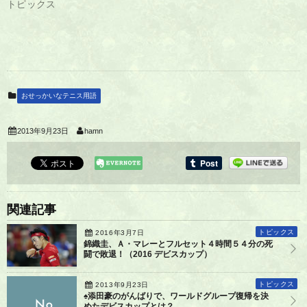
トピックス
おせっかいなテニス用語
2013年9月23日
hamn
関連記事
トピックス
2016年3月7日
錦織圭、Ａ・マレーとフルセット４時間５４分の死
闘で敗退！（2016 デビスカップ）
トピックス
2013年9月23日
♠添田豪のがんばりで、ワールドグループ復帰を決
めたデビスカップとは？