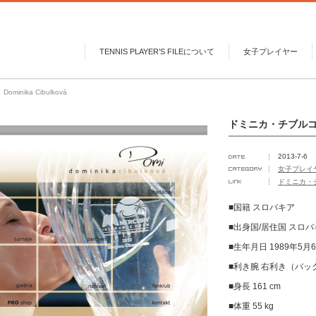
TENNIS PLAYER’S FILEについて
女子プレイヤー
nika Cibulková
ドミニカ・チブルコバ D
2013-7-6
女子プレイ
ドミニカ・
■国籍 スロバキア
■出身国/居住国 スロ
■生年月日 1989年5月
■利き腕 右利き（バ
■身長 161 cm
■体重 55 kg