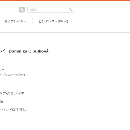
男子プレイヤー
ピンタレスト(Photo)
ominika Cibulková
ヤー
チブルコバ 公式サイト
バキア/スロバキア
6日
ックハンド両手打ち）